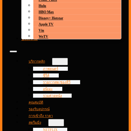
Hulu
HBO Max
Disney+ Hotstar
Apple TV
Viu
WeTV
บทความ
บริการหลัก
ภาพยนตร์
ซีรีส์
รายการสด/ช่องทีวี
อนิเมะ
รวมค่ายหนัง
คุณสมบัติ
รองรับอุปกรณ์
การเข้าถึง ราคา
สตรีมมิ่ง
NETFLIX