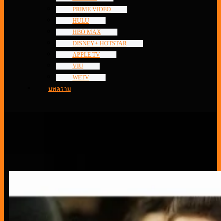
PRIME VIDEO
HULU
HBO MAX
DISNEY+ HOTSTAR
APPLE TV
VIU
WETV
บทความ