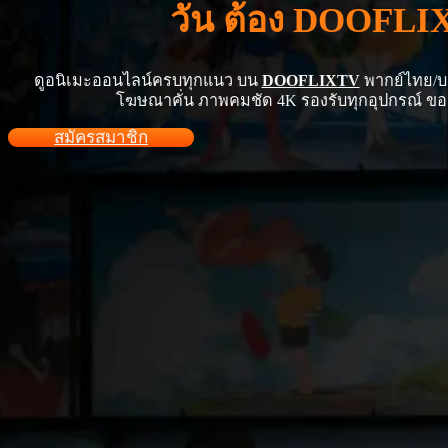
วัน ต้อง DOOFLIX
ดูอนิเมะออนไลน์ครบทุกแนว บน
DOOFLIXTV
พากย์ไทย/บร
โฆษณาคั่น ภาพคมชัด 4K รองรับทุกอุปกรณ์ ขอเร
สมัครสมาชิก