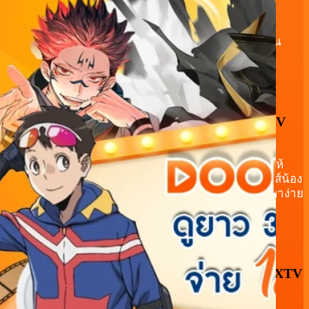
หมดปัญหาโฆษณาเด้งทุก 5 นาที บน DOOFLIXTV คุณ
สามารถรับชมอนิเมะได้แบบ ไร้โฆษณา ต่อเนื่องทุกตอน
เสมือนกำลังนั่งดูแผ่นแท้หรือในโรงภาพยนตร์ส่วนตัว
ดูได้ทุกอุปกรณ์ทั้ง ANDROID, IOS, SMART TV
และกล่องแอนดรอยด์
ด้วยฐานข้อมูลที่ขยายตัวทุกวัน DOOFLIXTV มีอนิเมะให้
เลือกดูมากกว่า 5,000 เรื่อง ทั้งเรื่องดังในตำนานและซีรีส์น้อง
ใหม่ กดดูได้ทันทีไม่มีดีเลย์ พร้อมหมวดหมู่ที่ช่วยให้ค้นหาง่าย
ไม่หลง ไม่งง ไม่เสียเวลา
อนิเมะใหม่มาไวกว่าใครในไทย ต้อง DOOFLIXTV
เท่านั้น