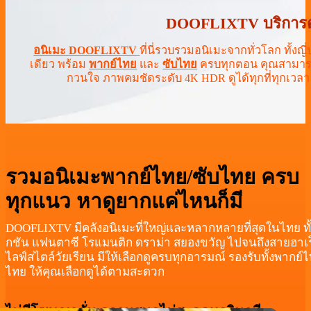
DOOFLIXTV บริการดูอ
อนิเมะ DOOFLIXTV
ที่นี่รวบรวมอนิเมะจากทั่วโลก ทั้งญี
เดียว พร้อม
พากย์ไทย
และ
ซับไทย
ครบทุกตอน คุณสามารถ
กวนใจ ภาพคมชัดระดับ 4K HDR ดูได้ทุกที่ทุกเวลา ไ
รวมอนิเมะพากย์ไทย/ซับไทย ครบ
ทุกแนว หาดูยากแค่ไหนก็มี
DOOFLIXTV มีคลังอนิเมะที่ใหญ่และหลากหลายที่สุดในไทย ทั
กชัน แฟนตาซี โรแมนติก ดราม่า สยองขวัญ ไปจนถึงสายฮาเร
ไลฟ์สไตล์วัยเรียน มีให้เลือกดูครบทุกอารมณ์ รองรับทั้งพากย
ไทย ให้คุณเลือกดูได้ตามสะดวก
ไม่มีโฆษณาคั่น ความสนุกไม่สะดุดทุกวินาที