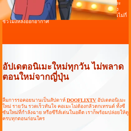
DOOFLIXTV เก็บทุกเทรนด์จากญี่ปุ่นไว้ก่อนใคร ไม่ว่าจะ
เป็นซีรีส์ออกใหม่ในซีซันล่าสุด หรืออนิเมะเดบิวต์ที่กำลัง
เป็นกระแส DOOFLIXTV พร้อมปล่อยให้รับชมได้ภายในไม่กี่
ชั่วโมงหลังออกอากาศ
อัปเดตอนิเมะใหม่ทุกวัน ไม่พลาด
ตอนใหม่จากญี่ปุ่น
ลืมการรอคอยนานเป็นสัปดาห์
DOOFLIXTV
อัปเดตอนิเมะ
ใหม่ รายวัน รวดเร็วทันใจ คอเมะไม่ต้องกลัวตกเทรนด์ ทั้งซี
ซันใหม่ที่กำลังฉาย หรือซีรีส์เด่นในอดีต เราก็พร้อมปล่อยให้ดู
ครบทุกตอนก่อนใคร