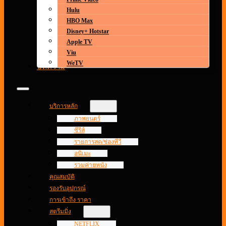
Hulu
HBO Max
Disney+ Hotstar
Apple TV
Viu
WeTV
บทความ
บริการหลัก
ภาพยนตร์
ซีรีส์
รายการสด/ช่องทีวี
อนิเมะ
รวมค่ายหนัง
คุณสมบัติ
รองรับอุปกรณ์
การเข้าถึง ราคา
สตรีมมิ่ง
NETFLIX