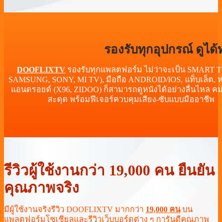
รองรับทุกอุปกรณ์ ดูได้ท
DOOFLIXTV
รองรับทุกแพลตฟอร์ม ไม่ว่าจะเป็น SMART T
SAMSUNG, SONY, MI TV), มือถือ ANDROID/IOS, แท็บเล็ต, ห
แอนดรอยด์ (X96, ZIDOO) ก็สามารถดูหนังได้อย่างลื่นไหล คมช
สะดุด พร้อมฟีเจอร์ควบคุมเสียง-ซับแบบมืออาชีพ
รีวิวผู้ใช้งานกว่า 19,000 คน ยืนยัน
คุณภาพจริง
มีผู้ใช้งานจริงรีวิว DOOFLIXTV มากกว่า
19,000 คน
บน
แพลตฟอร์มโซเชียลและรีวิวเว็บบอร์ดต่าง ๆ การันตีคุณภาพ