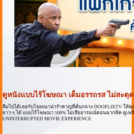
ดูหนังแบบไร้โฆษณา เต็มอรรถรส ไม่สะดุด
ลืมไปได้เลยกับโฆษณาน่ารำคาญที่คั่นกลาง DOOFLIXTV ให้คุ
ยาว ๆ ได้ แบบไร้โฆษณา 100% ไม่เสียอารมณ์ตอนฉากพีค ดูเพ
UNINTERRUPTED MOVIE EXPERIENCE