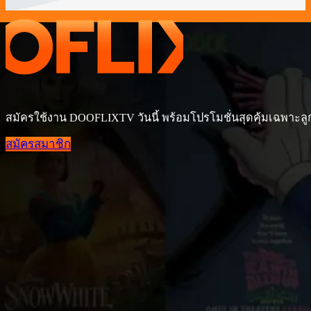
สมัครใช้งาน DOOFLIXTV วันนี้ พร้อมโปรโมชั่นสุดคุ้มเฉพาะลู
สมัครสมาชิก
DOOFLIXTV IPTV 4K ดูหนัง ซีรีส์ กีฬาจัดเต็ม เริ่มต้นเพ