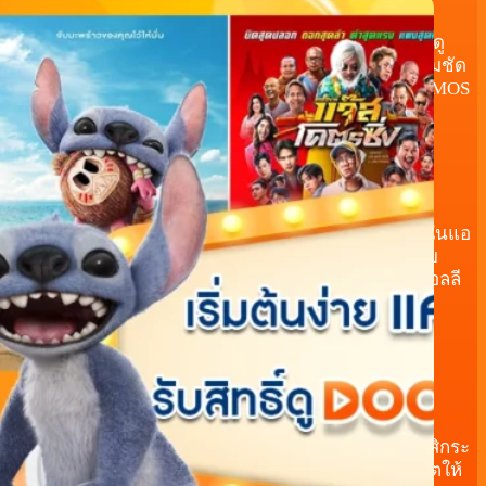
คุณภาพภาพและเสียงที่สมจริง ชัดเจนทุกเฟรม ไม่ว่าจะดู
ผ่านสมาร์ททีวี กล่อง ANDROID BOX หรือมือถือ ภาพคมชัด
ระดับโรงภาพยนตร์ พร้อมรองรับระบบเสียง DOLBY ATMOS
พากย์ไทย / บรรยายไทย
DOOFLIXTV รวมทุกความต้องการของผู้ชมคนไทยไว้ในแอ
ปเดียว มีให้เลือกทั้ง เสียงพากย์ไทยคุณภาพ และ ซับไทย
ลิขสิทธิ์ สำหรับหนังและซีรีส์ทุกเรื่อง ไม่ว่าจะเป็นหนังฮอลลี
วูด หนังเอเชีย หรือการ์ตูนอนิเมะ
หนังใหม่ หนังคลาสสิก หนังดัง
ไม่ว่าจะเป็น หนังเข้าใหม่ ที่เพิ่งออกจากโรง, หนังคลาสสิกระ
ดับตำนาน, หรือหนังดังจากทุกยุค DOOFLIXTV ก็อัปเดตให้