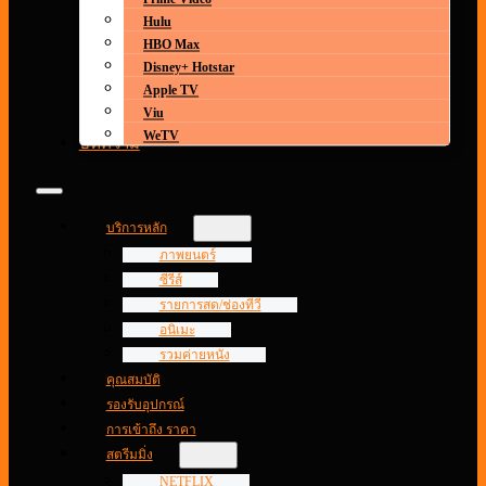
Hulu
HBO Max
Disney+ Hotstar
Apple TV
Viu
WeTV
บทความ
บริการหลัก
ภาพยนตร์
ซีรีส์
รายการสด/ช่องทีวี
อนิเมะ
รวมค่ายหนัง
คุณสมบัติ
รองรับอุปกรณ์
การเข้าถึง ราคา
สตรีมมิ่ง
NETFLIX