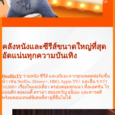
คุณได้ดูทุกวันก่อนใคร หมวดหมู่จัดเรียงง่าย ค้นหาสะดวก
ไม่ต้องเสียเวลาหาเรื่องที่อยากดู
คลังหนังและซีรีส์ขนาดใหญ่ที่สุด
อัดแน่นทุกความบันเทิง
DooflixTV
รวมหนัง ซีรีส์ และอนิเมะจากทุกแพลตฟอร์มชั้น
นำ เช่น Netflix, Disney+, HBO, Apple TV+ และอื่น ๆ กว่า
10,000+ เรื่องในแอปเดียว ครอบคลุมทุกแนว ทั้งแอคชัน โร
แมนติก คอมเมดี้ ดราม่า สยองขวัญ อนิเมะ และสารคดี
พร้อมคอนเทนต์พิเศษที่หาดูที่อื่นไม่ได้