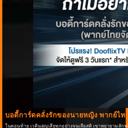
บอดี้การ์ดคลั่งรักของนายหญิง พากย์ไท
ในตอนท้าย เวคินสูญเสียทุกอย่างจนเสียสติ เขาพยายามลักพาต