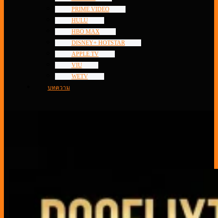
PRIME VIDEO
HULU
HBO MAX
DISNEY+ HOTSTAR
APPLE TV
VIU
WETV
บทความ