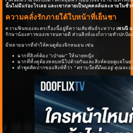
นั้นไม่มีแร่อะไรเลย และเขากลายเป็นบุคคลล้มละลายในชั่วข
ความคลั่งรักภายใต้ใบหน้าที่เย็นชา
ความฟินของละครเรื่องนี้อยู่ที่ความสัมพันธ์ระหว่าง
เพนนี แ
รักษาน้องสาวของเขาจนหายดี ส่วนสิงห์เองก็ถวายหัวปกป้อง
มีหลายฉากที่ทำให้คนดูต้องจิกหมอน เช่น
ฉากที่สิงห์ต้อง “เป่าผม” ให้นายหญิง
ฉากที่ทั้งคู่ต้องหลบหนีไปด้วยกันและสิงห์คอยดูแลในยา
คำพูดติดปากของสิงห์ที่ว่า
“ตราบใดที่มีผมอยู่ คุณจะป