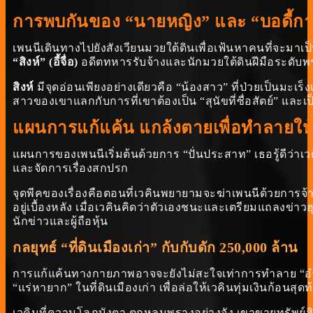
การพบกันของ “นายหญิง” และ “บอดี้กา
เพนนีเดินทางไปยังสังเวียนมวยใต้ดินเพื่อเฟ้นหาคนที่จะมาเป็นบอด
“สิงห์” (อี้จื่อ)
อดีตทหารรับจ้างและนักมวยใต้ดินฝีมือระดับ
สิงห์
มีจุดอ่อนเพียงอย่างเดียวคือ “น้องสาว” ที่ป่วยเป็นมะเ
สาวของเขาแลกกับการที่เขาต้องเป็น “สุนัขที่ซื่อสัตย์” และเป
แผนการแก้แค้น แกล้งตายเพื่อทำลายให้
แผนการของเพนนีเริ่มต้นด้วยการ “ปั่นประสาท” เธอรู้ดีว่าเ
และจัดการเรื่องสกปรก
จุดพีคของเรื่องคือตอนที่เวคินพยายามจะฆ่าเพนนีด้วยการจ้
อยู่เบื้องหลัง เมื่อเวคินคิดว่าตัวเองชนะและเตรียมแถลงข่
นักข่าวและผู้ถือหุ้น
กลยุทธ์ “ที่ดินเมืองเก่า” กับกับดัก 250,000 ล้าน
การแก้แค้นทางกายภาพอาจจะยังไม่สะใจเท่าการทำลาย “อำ
“แร่หายาก” ในที่ดินเมืองเก่า เพื่อล่อให้เวคินทุ่มเงินก้อนสุ
เวคินที่ความโลภบังตา ตกหลุมพรางอย่างจัง เขาขายทรัพย์สิน