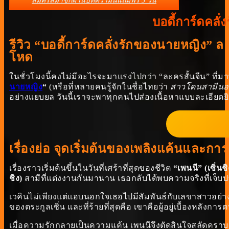
สมัครสมาชิกผ่านบทความนี้แถมฟรี 3 วัน
บอดี้การ์ดคลั
รีวิว “บอดี้การ์ดคลั่งรักของนายหญิง” 
โหด
ในชั่วโมงนี้คงไม่มีอะไรจะมาแรงไปกว่า “ละครสั้นจีน” ที่ม
นายหญิง
“
(หรือที่หลายคนรู้จักในชื่อไทยว่า
สาวโดนสามีนอกใ
อย่างแยบยล วันนี้เราจะพาทุกคนไปส่องเนื้อหาแบบละเอียดยิ
เรื่องย่อ จุดเริ่มต้นของเพลิงแค้นและก
เรื่องราวเริ่มต้นขึ้นในวันที่เศร้าที่สุดของชีวิต
“เพนนี” (เซิ่นช
ชิง)
สามีที่แต่งงานกันมานาน เธอกลับได้พบความจริงที่เจ็บปวด
เวคินไม่เพียงแต่แอบนอกใจเธอไปมีสัมพันธ์กับเลขาสาวอย่าง
ของตระกูลเซิ่น และที่ร้ายที่สุดคือ เขาคือผู้อยู่เบื้องหลั
เมื่อความรักกลายเป็นความแค้น เพนนีจึงตัดสินใจสลัดคราบ “ค