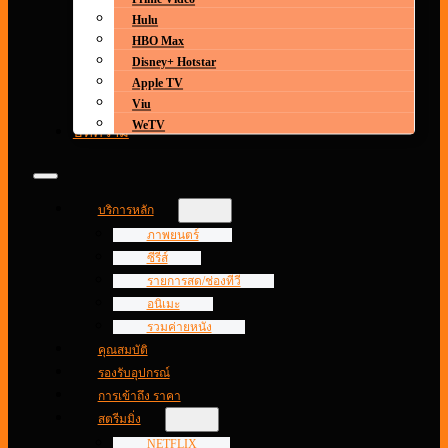
Hulu
HBO Max
Disney+ Hotstar
Apple TV
Viu
WeTV
บทความ
บริการหลัก
ภาพยนตร์
ซีรีส์
รายการสด/ช่องทีวี
อนิเมะ
รวมค่ายหนัง
คุณสมบัติ
รองรับอุปกรณ์
การเข้าถึง ราคา
สตรีมมิ่ง
NETFLIX