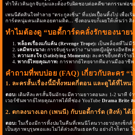
ทำให้เวคินถูกจับกุมและต้องรับผิดชอบต่อคดีฆาตกรรมพ่อข
เพนนีตัดสินใจทำลาย “ตระกูลเซิ่น” ที่แปดเปื้อนทิ้งไป เพื่อเริ
การ์ดหนุ่มคนเดิมคอยตามติด… ซึ่งตอนจบก็เผยให้เห็นว่า สิง
ทำไมต้องดู “บอดี้การ์ดคลั่งรักของนายห
พล็อตเรื่องแก้แค้น (Revenge Trope):
เป็นพล็อตที่ไม่
เคมีพระนาง:
การจับคู่ระหว่าง “นายหญิงผู้ทรงอิทธิพล”
ความสะใจ (Satisfying Moments):
ละครขยี้บทตัวร้ายได
พากย์ไทยคุณภาพ:
การพากย์ไทยจากทีมงานมืออาชีพ (เ
คำถามที่พบบ่อย (FAQ) เกี่ยวกับละคร “บ
1. ละครสั้นเรื่องนี้มีทั้งหมดกี่ตอน และดูได้ที่ไหน?
ตอบ:
เดิมทีละครสั้นจีนมักจะมีความยาวตอนละ 1-2 นาที จำน
เวอร์ชันพากย์ไทยคุณภาพได้ที่ช่อง YouTube
Drama Brite ล
2. ตกลงนางเอก (เพนนี) กับบอดี้การ์ด (สิงห์) ได้ม
ตอบ:
ในเรื่องมีการทิ้งปมในคืนที่เพนนีโดนวางยาปลุกเซ็กส์ 
เป็นสุภาพบุรุษพอและไม่ได้ล่วงเกินเธอครับ อย่างไรก็ตาม 