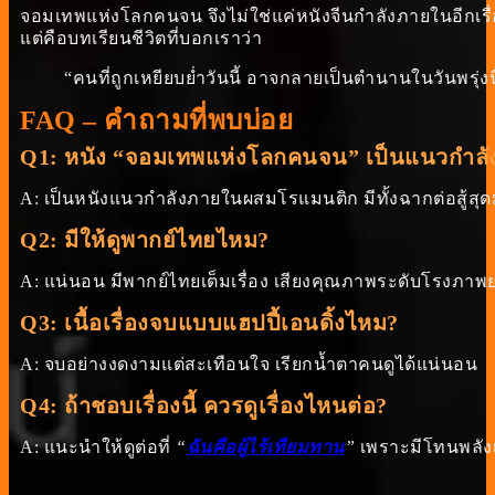
จอมเทพแห่งโลกคนจน จึงไม่ใช่แค่หนังจีนกำลังภายในอีกเรื่
แต่คือบทเรียนชีวิตที่บอกเราว่า
“คนที่ถูกเหยียบย่ำวันนี้ อาจกลายเป็นตำนานในวันพรุ่งนี
FAQ – คำถามที่พบบ่อย
Q1: หนัง “จอมเทพแห่งโลกคนจน” เป็นแนวกําล
A: เป็นหนังแนวกําลังภายในผสมโรแมนติก มีทั้งฉากต่อสู้สุด
Q2: มีให้ดูพากย์ไทยไหม?
A: แน่นอน มีพากย์ไทยเต็มเรื่อง เสียงคุณภาพระดับโรงภาพ
Q3: เนื้อเรื่องจบแบบแฮปปี้เอนดิ้งไหม?
A: จบอย่างงดงามแต่สะเทือนใจ เรียกน้ำตาคนดูได้แน่นอน
Q4: ถ้าชอบเรื่องนี้ ควรดูเรื่องไหนต่อ?
A: แนะนำให้ดูต่อที่
“
ฉันคือผู้ไร้เทียมทาน
”
เพราะมีโทนพลังเท