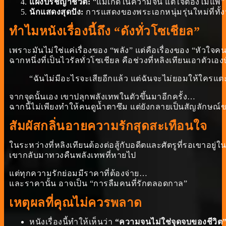
แฝงปรัชญาชีวิต:
“แม้เกิดในความจน แต่ใจต้องไม่แพ้” ค
นักแสดงสุดปัง:
การแสดงของพระเอกหนุ่มรุ่นใหม่ที่ทั้
ทำไมหนังเรื่องนี้ถึง “ดังทั่วโซเชียล”
เพราะมันไม่ใช่แค่เรื่องของ “พลัง” แต่คือเรื่องของ “หัวใจค
ฉากหนึ่งที่เป็นไวรัลทั่วโซเชียล คือช่วงที่หลิงเทียนเอาตั
“ฉันไม่มีอะไรจะเสียอีกแล้ว แต่ฉันจะไม่ยอมให้ใครแต
จากจุดนั้นเอง เขาปลุกพลังเทพในตัวขึ้นมาอีกครั้ง…
ฉากนี้ไม่เพียงทำให้คนดูน้ำตาซึม แต่ยังกลายเป็นสัญลักษณ์
สัมผัสกลิ่นอายความรักสุดสะเทือนใจ
ในระหว่างที่หลิงเทียนต้องต่อสู้กับอดีตและศัตรูที่รอเขาอยู
เขากลับมาทวงคืนพลังเทพที่หายไป
แต่ทุกความรักย่อมมีราคาที่ต้องจ่าย…
และราคานั้น อาจเป็น “การลืมคนที่รักตลอดกาล”
เหตุผลที่คุณไม่ควรพลาด
หนังเรื่องนี้ทำให้เห็นว่า
“ความจนไม่ใช่จุดจบของชีวิต