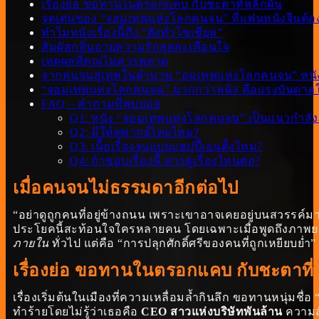
เรื่องย่อ ขอทานในตรอกแคบ กับชะตาที่พลิกผัน
จุดเด่นของ “จอมเทพแห่งโลกคนจน” ที่แฟนหนังจีนต้อง
ทำไมหนังเรื่องนี้ถึง “ดังทั่วโซเชียล”
สัมผัสกลิ่นอายความรักสุดสะเทือนใจ
เหตุผลที่คุณไม่ควรพลาด
จากคนจนสู่เทพในตำนาน “อมเทพแห่งโลกคนจน” หนังจี
“จอมเทพแห่งโลกคนจน” มากกว่าหนัง คือแรงบันดาล
FAQ – คำถามที่พบบ่อย
Q1: หนัง “จอมเทพแห่งโลกคนจน” เป็นแนวกําลั
Q2: มีให้ดูพากย์ไทยไหม?
Q3: เนื้อเรื่องจบแบบแฮปปี้เอนดิ้งไหม?
Q4: ถ้าชอบเรื่องนี้ ควรดูเรื่องไหนต่อ?
เมื่อคนจนไม่ธรรมดาอีกต่อไป
“อย่าดูถูกคนที่อยู่ข้างถนน เพราะเขาอาจเคยอยู่บนสวรรค์
ประโยคนี้สะท้อนใจใครหลายคน โดยเฉพาะเมื่อพูดถึงภาพยน
ภายใน
ทั่วไป แต่คือ “การปลุกศักดิ์ศรีของคนที่ถูกเหยียบย่
เรื่องย่อ ขอทานในตรอกแคบ กับชะตาที่
เรื่องเริ่มต้นในเมืองที่ความเหลื่อมล้ำกินลึก ขอทานหนุ่มชื่อ
ทำร้ายโดยไม่รู้ว่าเธอคือ
CEO สาวแห่งบริษัทพันล้าน
ความสัม