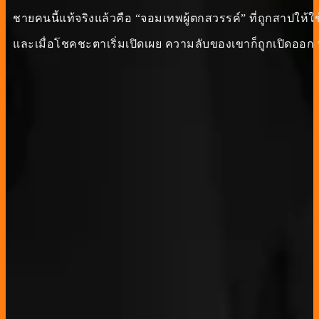
ชายคนนี้แท้จริงแล้วคือ “จอมเทพผู้ตกสวรรค์” ที่ถูกสาปให้ใช้
และเมื่อโชคชะตาเริ่มเปิดเผย ความลับของเขาก็ถูกเปิดออก พ