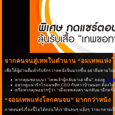
จากคนจนสู่เทพในตำนาน “อมเทพแห่งโล
เพื่อให้ผู้อ่านดื่มด่ำกับจักรวาลหนังจีนมากขึ้น อย่าลืมตามไปอ่
หากคุณชอบแนว “เทพเจ้าผู้กลับมาเอาคืน” ลองดู
เทพส
อยากดูแนวรักโรแมนติก CEO กับสาวบ้านนอก ต้องไ
หรือหากคุณอยากรู้ว่า “เมื่อเทพสงครามกลับมาอีกครั้งจ
“จอมเทพแห่งโลกคนจน” มากกว่าหนัง 
ภาพยนตร์เรื่องนี้ไม่ได้สอนให้เราฝันลมๆ แล้งๆ ว่าจะกลายเป็น