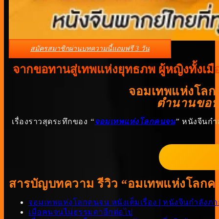
สมัครสมาชิกผ่านบทความนี้แถมฟรี 3 วัน
จากขอทานสู่เทพแห่งยุทธภพ ผู้หญิงทั้งเ
จอมเทพแห่งโลกคน
ตำนานขอทานผ
เรื่องราวสุดระทึกของ
“
จอมเทพแห่งโลกคนจน
”
หนังจีนกํา
สารบัญบทความ รีวิว “อมเทพแห่งโลกค
จอมเทพแห่งโลกคนจน หนังเต็มเรื่อง | หนังจีนกําลังภา
เมื่อคนจนไม่ธรรมดาอีกต่อไป