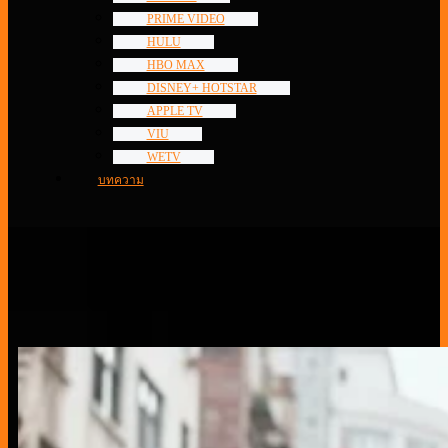
PRIME VIDEO
HULU
HBO MAX
DISNEY+ HOTSTAR
APPLE TV
VIU
WETV
บทความ