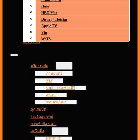
Hulu
HBO Max
Disney+ Hotstar
Apple TV
Viu
WeTV
บทความ
บริการหลัก
ภาพยนตร์
ซีรีส์
รายการสด/ช่องทีวี
อนิเมะ
รวมค่ายหนัง
คุณสมบัติ
รองรับอุปกรณ์
การเข้าถึง ราคา
สตรีมมิ่ง
NETFLIX