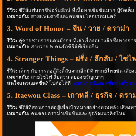
รีวิว:
ซีรีส์แฟนตาซีฟอร์มยักษ์ ที่เนื้อหาเข้มข้นมาก บู๊จัด
เหมาะกับ:
สายแฟนตาซีและคนชอบโลกเวทมนตร์
3.
Word of Honor
– จีน / วาย / ดราม่า
รีวิว:
คู่ชายชายจากแดนมังกร ที่เล่าเรื่องอย่างลึกซึ้งทางอา
เหมาะกับ:
สายวาย & คนรักซีรีส์พีเรียดจีน
4.
Stranger Things
– ฝรั่ง / ลึกลับ / ไซไ
รีวิว:
เด็กๆ กับการต่อสู้สิ่งลี้ลับจากอีกมิติ พากย์ไทยชัด เส
เหมาะกับ:
สายไซไฟ สืบสวน สยองขวัญเบาๆ
สนใจแนวแอคชั่น?
ไปต่อได้ที่
แนะนำหนังแอคชั่นมันส์ๆ บน
5.
Itaewon Class
– เกาหลี / ธุรกิจ / ดราม
รีวิว:
ซีรีส์ที่สอนการต่อสู้เพื่อเป้าหมายอย่างทรงพลัง เส
เหมาะกับ:
คนชอบดราม่าเข้มข้นและธุรกิจแนวคิดใหม่