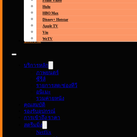
Prime Video
Hulu
HBO Max
Disney+ Hotstar
Apple TV
Viu
WeTV
บทความ
บริการหลัก
ภาพยนตร์
ซีรีส์
รายการสด/ช่องทีวี
อนิเมะ
รวมค่ายหนัง
คุณสมบัติ
รองรับอุปกรณ์
การเข้าถึง ราคา
สตรีมมิ่ง
Netflix