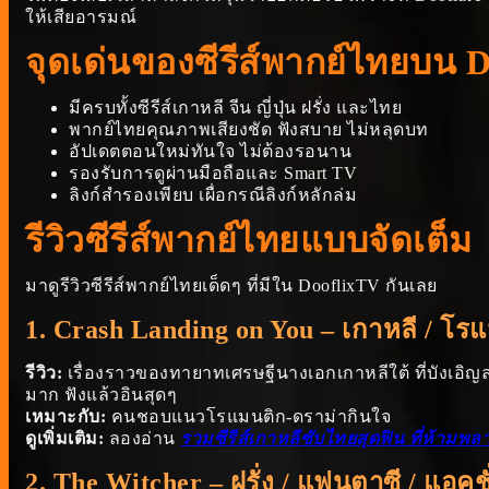
ให้เสียอารมณ์
จุดเด่นของซีรีส์พากย์ไทยบน 
มีครบทั้งซีรีส์เกาหลี จีน ญี่ปุ่น ฝรั่ง และไทย
พากย์ไทยคุณภาพเสียงชัด ฟังสบาย ไม่หลุดบท
อัปเดตตอนใหม่ทันใจ ไม่ต้องรอนาน
รองรับการดูผ่านมือถือและ Smart TV
ลิงก์สำรองเพียบ เผื่อกรณีลิงก์หลักล่ม
รีวิวซีรีส์พากย์ไทยแบบจัดเต็ม
มาดูรีวิวซีรีส์พากย์ไทยเด็ดๆ ที่มีใน DooflixTV กันเลย
1.
Crash Landing on You
– เกาหลี / โรแ
รีวิว:
เรื่องราวของทายาทเศรษฐีนางเอกเกาหลีใต้ ที่บังเอิญ
มาก ฟังแล้วอินสุดๆ
เหมาะกับ:
คนชอบแนวโรแมนติก-ดราม่ากินใจ
ดูเพิ่มเติม:
ลองอ่าน
รวมซีรีส์เกาหลีซับไทยสุดฟิน ที่ห้ามพ
2.
The Witcher
– ฝรั่ง / แฟนตาซี / แอคชั