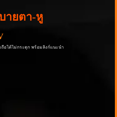
สบายตา-หู
TV
มือถือได้ไม่กระตุก พร้อมลิงก์แนะนำ