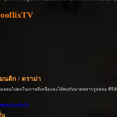
DooflixTV
มนติก / ดราม่า
ลอยลมไปตกในเกาหลีเหนือและได้พบกับนายทหารรูปหล่อ ซีรีส์พา
ลาดบน DooflixTV
่น