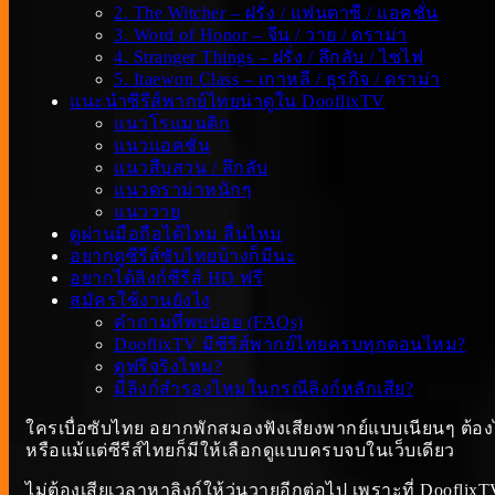
2. The Witcher – ฝรั่ง / แฟนตาซี / แอคชั่น
3. Word of Honor – จีน / วาย / ดราม่า
4. Stranger Things – ฝรั่ง / ลึกลับ / ไซไฟ
5. Itaewon Class – เกาหลี / ธุรกิจ / ดราม่า
แนะนำซีรีส์พากย์ไทยน่าดูใน DooflixTV
แนวโรแมนติก
แนวแอคชั่น
แนวสืบสวน / ลึกลับ
แนวดราม่าหนักๆ
แนววาย
ดูผ่านมือถือได้ไหม ลื่นไหม
อยากดูซีรีส์ซับไทยบ้างก็มีนะ
อยากได้ลิงก์ซีรีส์ HD ฟรี
สมัครใช้งานยังไง
คำถามที่พบบ่อย (FAQs)
DooflixTV มีซีรีส์พากย์ไทยครบทุกตอนไหม?
ดูฟรีจริงไหม?
มีลิงก์สำรองไหมในกรณีลิงก์หลักเสีย?
ใครเบื่อซับไทย อยากพักสมองฟังเสียงพากย์แบบเนียนๆ ต้อ
หรือแม้แต่ซีรีส์ไทยก็มีให้เลือกดูแบบครบจบในเว็บเดียว
ไม่ต้องเสียเวลาหาลิงก์ให้วุ่นวายอีกต่อไป เพราะที่ DooflixT