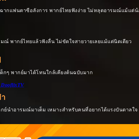
เต็ม ฉากแฟนตาซีอลังการ พากย์ไทยฟังง่าย ไม่หลุดอารมณ์แม้แต่น
รมณ์ พากย์ไทยแล้วฟังลื่น ไม่ขัดใจสายวายเลยแม้แต่นิดเดียว
ฟ
ียงเด็กๆ พากย์มาได้โทนใกล้เคียงต้นฉบับมาก
 DooflixTV
่า
ียงพากย์นำอารมณ์มาเต็ม เหมาะสำหรับคนที่อยากได้แรงบันดาลใจ